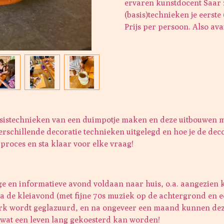
ervaren kunstdocent Saar z
(basis)technieken je eerste
Prijs per persoon. Also ava
asistechnieken van een duimpotje maken en deze uitbouwen met
schillende decoratie technieken uitgelegd en hoe je de deco
 proces en sta klaar voor elke vraag!
ge en informatieve avond voldaan naar huis, o.a. aangezien 
a de kleiavond (met fijne 70s muziek op de achtergrond en ee
erk wordt geglazuurd, en na ongeveer een maand kunnen de
wat een leven lang gekoesterd kan worden!