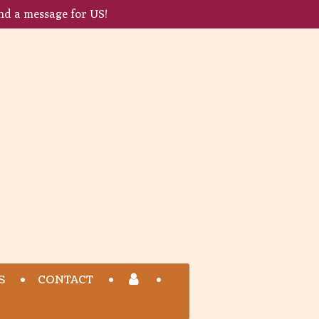
nd a message for US!
S
CONTACT