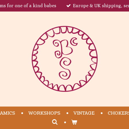
ems for one of a kind babes
Europe & UK shipping, se
AMICS
WORKSHOPS
VINTAGE
CHOKER